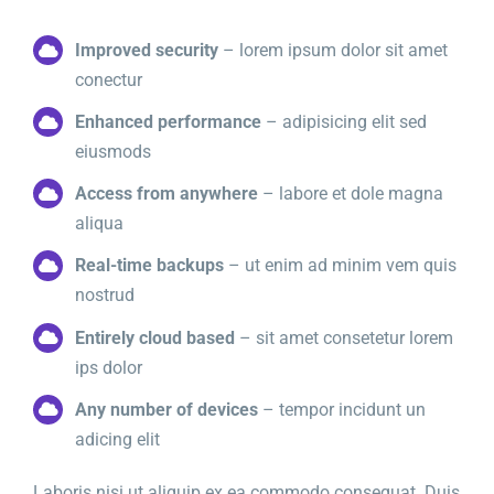
Improved security
– lorem ipsum dolor sit amet
conectur
Enhanced performance
– adipisicing elit sed
eiusmods
Access from anywhere
– labore et dole magna
aliqua
Real-time backups
– ut enim ad minim vem quis
nostrud
Entirely cloud based
– sit amet consetetur lorem
ips dolor
Any number of devices
– tempor incidunt un
adicing elit
Laboris nisi ut aliquip ex ea commodo consequat. Duis